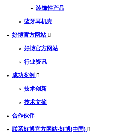
装饰性产品
蓝牙耳机壳
好博官方网站

好博官方网站
行业资讯
成功案例

技术创新
技术文摘
合作伙伴
联系好博官方网站-好博(中国)
