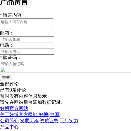
产品留言
*
留言内容：
邮箱：
电话：
*
验证码：
提交
全部评论
已有0条评论
暂时没有内容信息显示
请先在网站后台添加数据记录。
好博官方网站
关于好博官方网站-好博(中国)
公司简介
发展历程
资质证书
工厂实力
产品中心