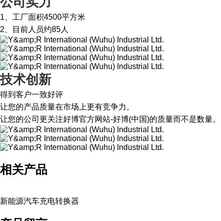
公司实力
1、工厂面积4500平方米
2、目前人员约85人
技术创新
得到客户一致好评
让您的产品质量在市场上更有竞争力。
让您的公司更关注好博官方网站-好博(中国)的质量而不是数量。
相关产品
新能源汽车充电转换器