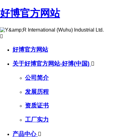
好博官方网站

好博官方网站
关于好博官方网站-好博(中国)

公司简介
发展历程
资质证书
工厂实力
产品中心
