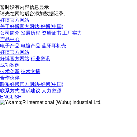
暂时没有内容信息显示
请先在网站后台添加数据记录。
好博官方网站
关于好博官方网站-好博(中国)
公司简介
发展历程
资质证书
工厂实力
产品中心
电子产品
电镀产品
蓝牙耳机壳
好博官方网站
好博官方网站
行业资讯
成功案例
技术创新
技术文摘
合作伙伴
联系好博官方网站-好博(中国)
联系方式
投诉建议
人力资源
ENGLISH
关注公众号
好博官方网站-好博(中国)