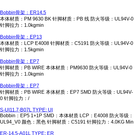
Bobbin骨架：ER14.5
本体材质：PM 9630 BK 针脚材质：PB 线 防火等级：UL94V-0
针脚拉力：1.0kgmin
Bobbin骨架：EP13
本体材质：LCP E4008 针脚材质：C5191 防火等级：UL94V-0
针脚拉力：1.5kgmin
Bobbin骨架：EP7
针脚材质：PB WIRE 本体材质：PM9630 防火等级：UL94V-0
针脚拉力：1.0kgmin
Bobbin骨架：EP7
针脚材质：PB WIRE 本体材质：EP7 SMD 防火等级：UL94V-
0 针脚拉力：/
S-UI11.7-B07L TYPE: UI
Bobbin：EP5 1+1P SMD：本体材质 LCP：E4008 防火等级：
UL94_V0 颜色：黑色 针脚材质：C5191 针脚拉力：4.0KG Min
ER-14.5-A01L TYPE: ER