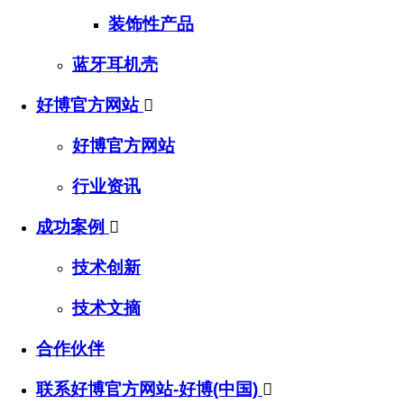
装饰性产品
蓝牙耳机壳
好博官方网站

好博官方网站
行业资讯
成功案例

技术创新
技术文摘
合作伙伴
联系好博官方网站-好博(中国)
