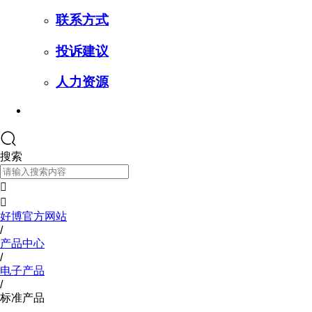
联系方式
投诉建议
人力资源
搜索


好博官方网站
/
产品中心
/
电子产品
/
标准产品