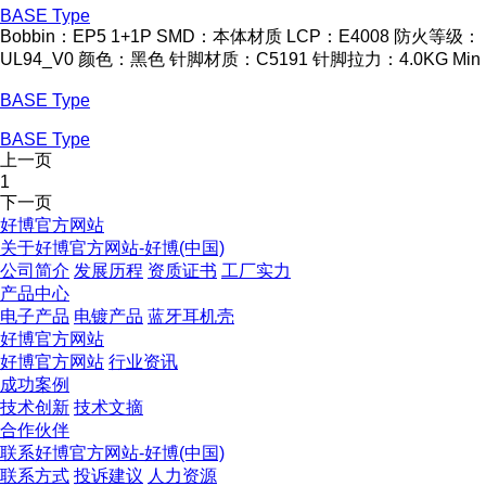
BASE Type
Bobbin：EP5 1+1P SMD：本体材质 LCP：E4008 防火等级：
UL94_V0 颜色：黑色 针脚材质：C5191 针脚拉力：4.0KG Min
BASE Type
BASE Type
上一页
1
下一页
好博官方网站
关于好博官方网站-好博(中国)
公司简介
发展历程
资质证书
工厂实力
产品中心
电子产品
电镀产品
蓝牙耳机壳
好博官方网站
好博官方网站
行业资讯
成功案例
技术创新
技术文摘
合作伙伴
联系好博官方网站-好博(中国)
联系方式
投诉建议
人力资源