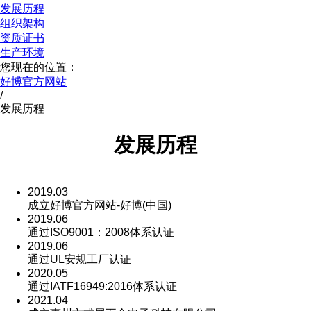
发展历程
组织架构
资质证书
生产环境
您现在的位置：
好博官方网站
/
发展历程
发展历程
2019.03
成立好博官方网站-好博(中国)
2019.06
通过ISO9001：2008体系认证
2019.06
通过UL安规工厂认证
2020.05
通过IATF16949:2016体系认证
2021.04