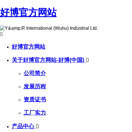
好博官方网站

好博官方网站
关于好博官方网站-好博(中国)

公司简介
发展历程
资质证书
工厂实力
产品中心
