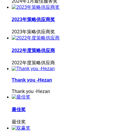
2024年1月最佳服务奖
2023年策略供应商奖
2023年策略供应商奖
2022年度策略供应商
2022年度策略供应商
Thank you -Hezan
Thank you -Hezan
最佳奖
最佳奖