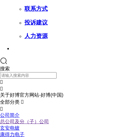
联系方式
投诉建议
人力资源
搜索


关于好博官方网站-好博(中国)
全部分类


公司简介
总公司及分（子）公司
玄安电镀
康得力电子