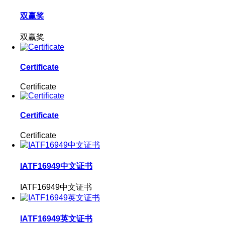
双赢奖
双赢奖
Certificate
Certificate
Certificate
Certificate
IATF16949中文证书
IATF16949中文证书
IATF16949英文证书