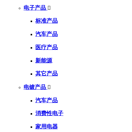
电子产品

标准产品
汽车产品
医疗产品
新能源
其它产品
电镀产品

汽车产品
消费性电子
家用电器