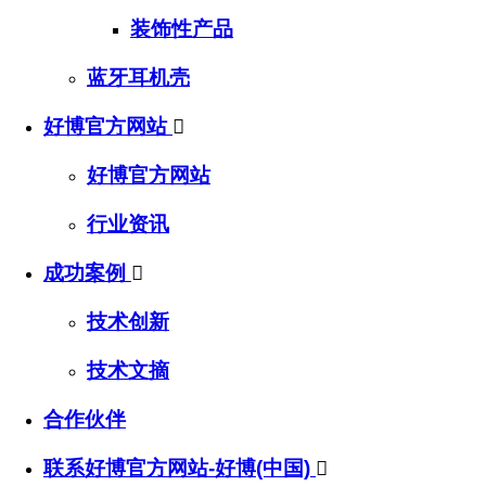
装饰性产品
蓝牙耳机壳
好博官方网站

好博官方网站
行业资讯
成功案例

技术创新
技术文摘
合作伙伴
联系好博官方网站-好博(中国)
