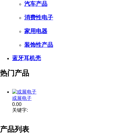
汽车产品
消费性电子
家用电器
装饰性产品
蓝牙耳机壳
热门产品
或展电子
0.00
关键字
:
产品列表