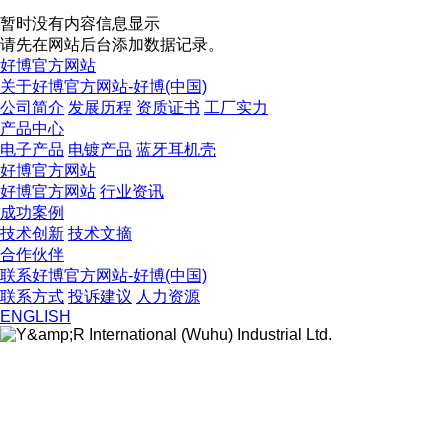
暂时没有内容信息显示
请先在网站后台添加数据记录。
好博官方网站
关于好博官方网站-好博(中国)
公司简介
发展历程
资质证书
工厂实力
产品中心
电子产品
电镀产品
蓝牙耳机壳
好博官方网站
好博官方网站
行业资讯
成功案例
技术创新
技术文摘
合作伙伴
联系好博官方网站-好博(中国)
联系方式
投诉建议
人力资源
ENGLISH