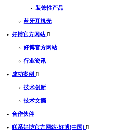
装饰性产品
蓝牙耳机壳
好博官方网站

好博官方网站
行业资讯
成功案例

技术创新
技术文摘
合作伙伴
联系好博官方网站-好博(中国)
