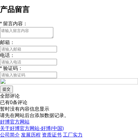
产品留言
*
留言内容：
邮箱：
电话：
*
验证码：
提交
全部评论
已有0条评论
暂时没有内容信息显示
请先在网站后台添加数据记录。
好博官方网站
关于好博官方网站-好博(中国)
公司简介
发展历程
资质证书
工厂实力