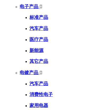
电子产品

标准产品
汽车产品
医疗产品
新能源
其它产品
电镀产品

汽车产品
消费性电子
家用电器