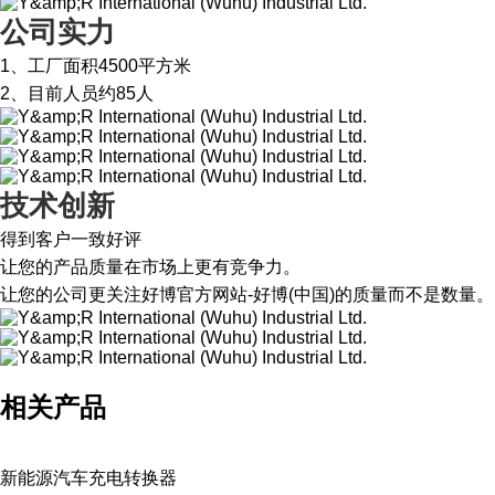
公司实力
1、工厂面积4500平方米
2、目前人员约85人
技术创新
得到客户一致好评
让您的产品质量在市场上更有竞争力。
让您的公司更关注好博官方网站-好博(中国)的质量而不是数量。
相关产品
新能源汽车充电转换器