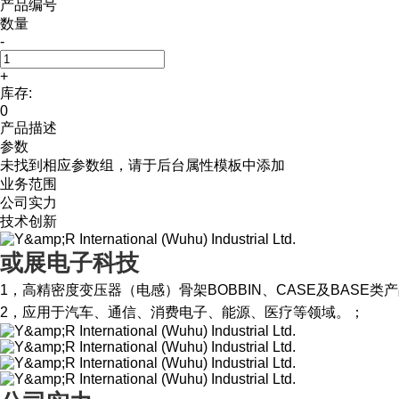
产品编号
数量
-
+
库存:
0
产品描述
参数
未找到相应参数组，请于后台属性模板中添加
业务范围
公司实力
技术创新
或展电子科技
1，高精密度变压器（电感）骨架BOBBIN、CASE及BASE类
2，应用于汽车、通信、消费电子、能源、医疗等领域。；