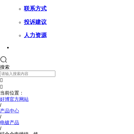
联系方式
投诉建议
人力资源
搜索


当前位置：
好博官方网站
/
产品中心
/
电镀产品
/