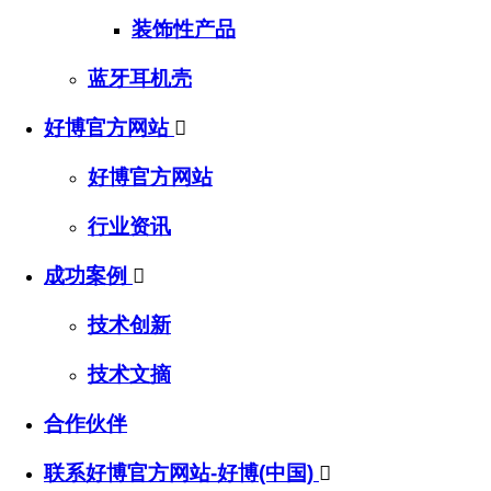
装饰性产品
蓝牙耳机壳
好博官方网站

好博官方网站
行业资讯
成功案例

技术创新
技术文摘
合作伙伴
联系好博官方网站-好博(中国)
