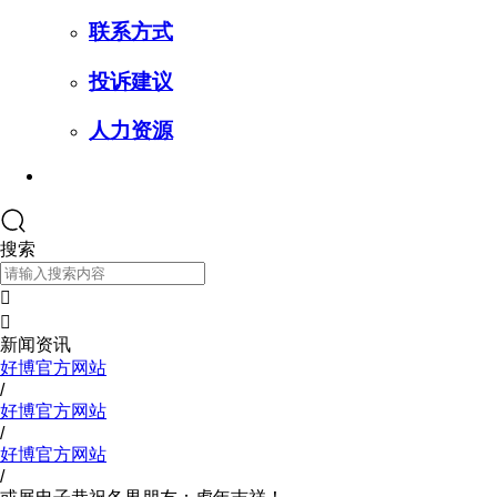
联系方式
投诉建议
人力资源
搜索


新闻资讯
好博官方网站
/
好博官方网站
/
好博官方网站
/