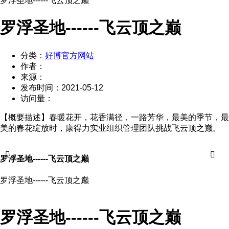
罗浮圣地------飞云顶之巅
罗浮圣地------飞云顶之巅
分类：
好博官方网站
作者：
来源：
发布时间：
2021-05-12
访问量：
【概要描述】
春暖花开，花香满径，一路芳华，最美的季节，最
美的春花绽放时，康得力实业组织管理团队挑战飞云顶之巅。


罗浮圣地------飞云顶之巅
罗浮圣地------飞云顶之巅
罗浮圣地------飞云顶之巅