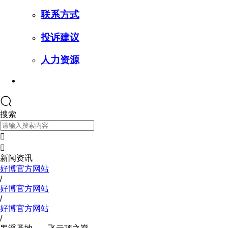
联系方式
投诉建议
人力资源
搜索


新闻资讯
好博官方网站
/
好博官方网站
/
好博官方网站
/