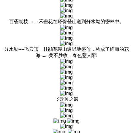
百雀朝枝-------禾雀花在环保登山道到分水坳的密林中。
分水坳----飞云顶，杜鹃花漫山遍野地盛放，构成了绚丽的花
海.......美不胜收，春色惹人醉!
飞云顶之巅