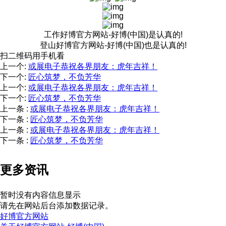
工作好博官方网站-好博(中国)是认真的!
登山好博官方网站-好博(中国)也是认真的!
扫二维码用手机看
上一个
:
或展电子恭祝各界朋友：虎年吉祥！
下一个
:
匠心筑梦，不负芳华
上一个
:
或展电子恭祝各界朋友：虎年吉祥！
下一个
:
匠心筑梦，不负芳华
上一条
:
或展电子恭祝各界朋友：虎年吉祥！
下一条
:
匠心筑梦，不负芳华
上一条
:
或展电子恭祝各界朋友：虎年吉祥！
下一条
:
匠心筑梦，不负芳华
更多资讯
暂时没有内容信息显示
请先在网站后台添加数据记录。
好博官方网站