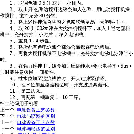
1 、取调色漆 0.5 升 或开一小桶内。
2 、取 1 升 色浆边搅拌边缓慢加入色浆，用电动搅拌机操
作搅拌，搅拌充分 30 分钟。
3 、将上述搅拌混合均匀之色浆移动至易一大塑料桶中。
4 、取 20 升 032# 漆在大搅拌机搅拌下，加入上述之塑料
桶中，充分搅拌 1 小时后， 移入电泳槽。
5 、重复 1 - 4 步骤。
6 、将所配有色电泳漆全部混合液都在电泳槽后。
7 、再将大搅拌机移至电泳槽中，充分搅拌电泳电泳漆半小
时。
8 、在强力搅拌下，缓慢加适应症纯水<要求电导率< 5μs >
加时要注意缓慢， 间歇性。
9 、性水位加至溢流槽位时，开支过滤泵循环。
10 、性水位加至溢流槽位时，开支过滤泵循环。
11 、第二试泳。
12 、再配第二槽重复 1 - 10 工序。
扫二维码用手机看
上一个
:
电泳设备工艺参数
下一个
:
电泳与喷漆的区别
上一个
:
电泳设备工艺参数
下一个
:
电泳与喷漆的区别