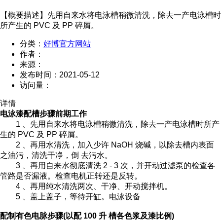
【概要描述】
先用自来水将电泳槽稍微清洗，除去一产电泳槽时
所产生的 PVC 及 PP 碎屑。
分类：
好博官方网站
作者：
来源：
发布时间：
2021-05-12
访问量：
详情
电泳漆配槽步骤前期工作
1 、先用自来水将电泳槽稍微清洗，除去一产电泳槽时所产
生的 PVC 及 PP 碎屑。
2 、再用水清洗，加入少许 NaOH 烧碱，以除去槽内表面
之油污，清洗干净，倒 去污水。
3 、再用自来水彻底清洗 2 - 3 次，并开动过滤泵的检查各
管路是否漏液。检查电机正转还是反转。
4 、再用纯水清洗两次、干净、开动搅拌机。
5 、盖上盖子，等待开缸。电泳设备
配制有色电脉步骤(以配 100 升 槽各色浆及漆比例)