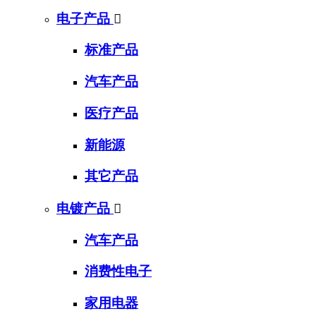
电子产品

标准产品
汽车产品
医疗产品
新能源
其它产品
电镀产品

汽车产品
消费性电子
家用电器