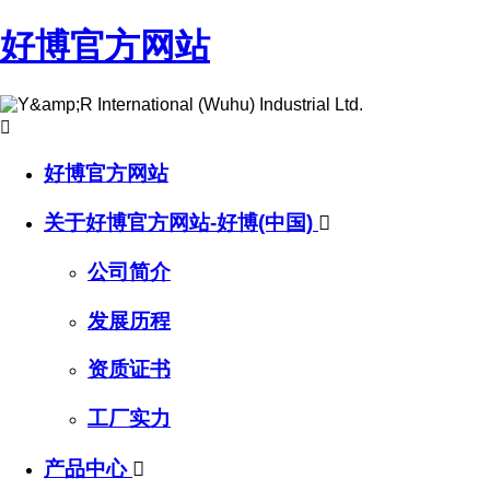
好博官方网站

好博官方网站
关于好博官方网站-好博(中国)

公司简介
发展历程
资质证书
工厂实力
产品中心
