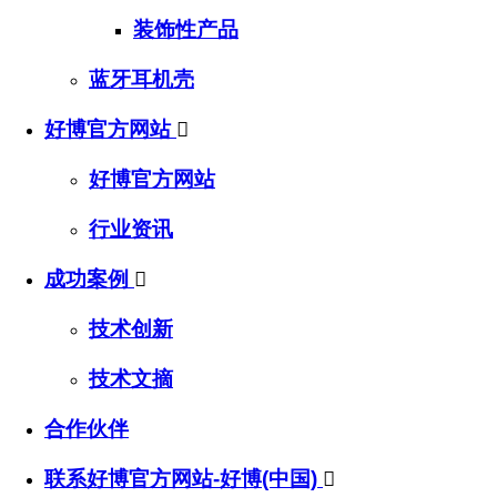
装饰性产品
蓝牙耳机壳
好博官方网站

好博官方网站
行业资讯
成功案例

技术创新
技术文摘
合作伙伴
联系好博官方网站-好博(中国)
