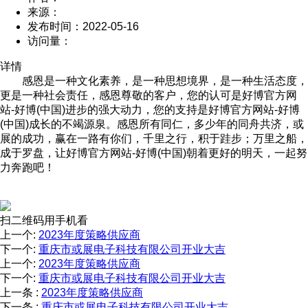
来源：
发布时间：
2022-05-16
访问量：
详情
感恩是一种文化素养，是一种思想境界，是一种生活态度，
更是一种社会责任，感恩尊敬的客户，您的认可是好博官方网
站-好博(中国)进步的强大动力，您的支持是好博官方网站-好博
(中国)成长的不竭源泉。感恩所有同仁，多少年的同舟共济，或
展的成功，赢在一路有你们，千里之行，积于跬步；万里之船，
成于罗盘，让好博官方网站-好博(中国)朝着更好的明天，一起努
力奔跑吧！
扫二维码用手机看
上一个
:
2023年度策略供应商
下一个
:
重庆市或展电子科技有限公司开业大吉
上一个
:
2023年度策略供应商
下一个
:
重庆市或展电子科技有限公司开业大吉
上一条
:
2023年度策略供应商
下一条
:
重庆市或展电子科技有限公司开业大吉